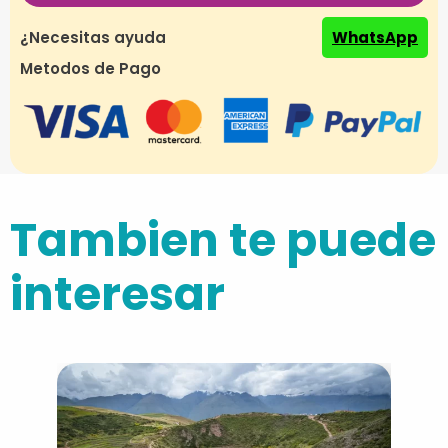
¿Necesitas ayuda
WhatsApp
Metodos de Pago
Tambien te puede
interesar
Lag