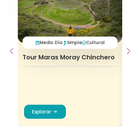
Medio Día
Simple
Cultural
Tour Maras Moray Chinchero
Explorar
E