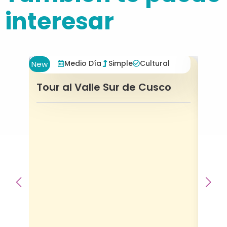
interesar
Medio Día
Simple
Cultural
New
Tour al Valle Sur de Cusco
Waq