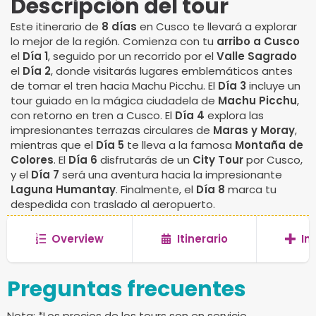
Descripción del tour
Este itinerario de
8 días
en Cusco te llevará a explorar
lo mejor de la región. Comienza con tu
arribo a Cusco
el
Día 1
, seguido por un recorrido por el
Valle Sagrado
el
Día 2
, donde visitarás lugares emblemáticos antes
de tomar el tren hacia Machu Picchu. El
Día 3
incluye un
tour guiado en la mágica ciudadela de
Machu Picchu
,
con retorno en tren a Cusco. El
Día 4
explora las
impresionantes terrazas circulares de
Maras y Moray
,
mientras que el
Día 5
te lleva a la famosa
Montaña de
Colores
. El
Día 6
disfrutarás de un
City Tour
por Cusco,
y el
Día 7
será una aventura hacia la impresionante
Laguna Humantay
. Finalmente, el
Día 8
marca tu
despedida con traslado al aeropuerto.
Overview
Itinerario
In
Preguntas frecuentes
Nota: *Los precios de los tours son en servicio