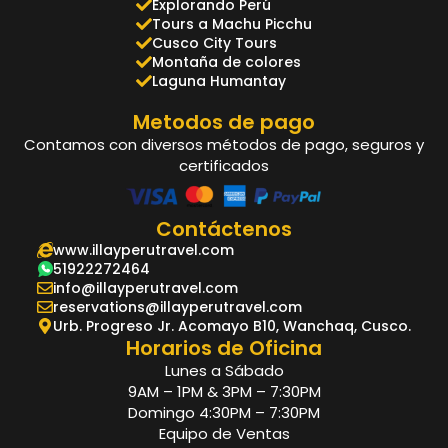
Explorando Perú
Tours a Machu Picchu
Cusco City Tours
Montaña de colores
Laguna Humantay
Metodos de pago
Contamos con diversos métodos de pago, seguros y
certificados
Contáctenos
www.illayperutravel.com
51922272464
info@illayperutravel.com
reservations@illayperutravel.com
Urb. Progreso Jr. Acomayo B10, Wanchaq, Cusco.
Horarios de Oficina
Lunes a Sábado
9AM – 1PM & 3PM – 7:30PM
Domingo 4:30PM – 7:30PM
Equipo de Ventas