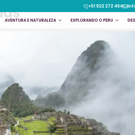
ias
+51 922 272 464
Inf
AVENTURA E NATURALEZA
EXPLORANDO O PERU
DE