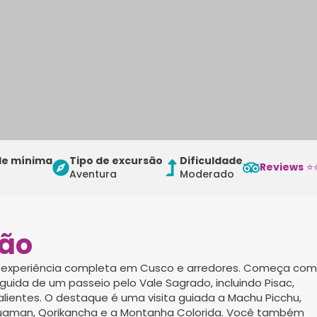
de mínima
Tipo de excursão
Dificuldade
Reviews
⭐
Aventura
Moderado
são
a experiência completa em Cusco e arredores. Começa com
ida de um passeio pelo Vale Sagrado, incluindo Pisac,
ientes. O destaque é uma visita guiada a Machu Picchu,
huaman, Qorikancha e a Montanha Colorida. Você também