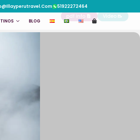
o@illayperutravel.com
51922272464
pdf info
Video
STINOS
BLOG