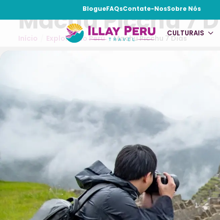
Blogue
FAQs
Contate-Nos
Sobre Nós
Machu Picchu 7 D
CULTURAIS
Início
Explorando Perú
Machu Picchu 7 Dias